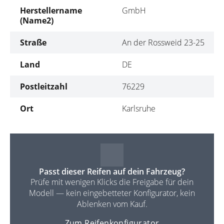
Herstellername
GmbH
(Name2)
Straße
An der Rossweid 23-25
Land
DE
Postleitzahl
76229
Ort
Karlsruhe
Passt dieser Reifen auf dein Fahrzeug?
Prüfe mit wenigen Klicks die Freigabe für dein
Modell — kein eingebetteter Konfigurator, kein
Ablenken vom Kauf.
Zum Reifenkonfigurator