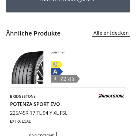
Ähnliche Produkte
Alle entdecken
Sommer
C
A
|72
B
dB
BRIDGESTONE
POTENZA SPORT EVO
225/45R 17 TL 94 Y XL FSL
EXTRA LOAD
Aktion:
BRIDGESTONE