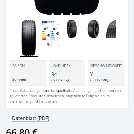
Next 
SAISON
LOADINDEX
GESCHWINDIGKEIT
94
Y
Sommer
(bis 670 kg)
(300 km/h)
Produktabbildungen sind beispielhafte Abbildungen und können von
gelieferten Produkten abweichen. Abgebildete Felgen sind im
Lieferumfang nicht enthalten.
Datenblatt (PDF)
66,80 €