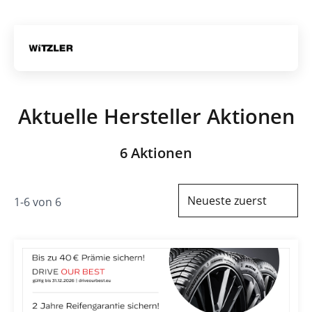
Gratis Versand ab dem 2. Reifen direkt zum Partner
Artik
Aktuelle Hersteller Aktionen
6 Aktionen
Neueste zuerst
1-6 von 6