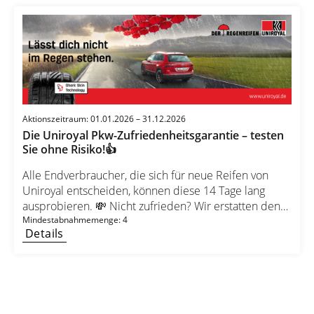
Aber. Los geht’s – testen Sie jetzt! 👉 Sichern Sie sich
Ihre Semperit-Reifen noch heute! 🛞
Aktionszeitraum: 01.01.2026 – 31.12.2026
Die Uniroyal Pkw-Zufriedenheitsgarantie – testen
Sie ohne Risiko!👍
Alle Endverbraucher, die sich für neue Reifen von
Uniroyal entscheiden, können diese 14 Tage lang
ausprobieren. 💸 Nicht zufrieden? Wir erstatten den
vollen Kaufpreis zurück – ohne Wenn und Aber! 🚗
Mindestabnahmemenge: 4
Details
Jetzt Reifen auswählen & risikofrei testen! 🛞👉