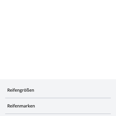
Experten für Reifen seit über 50 Jahren
Reifengrößen
Reifenmarken