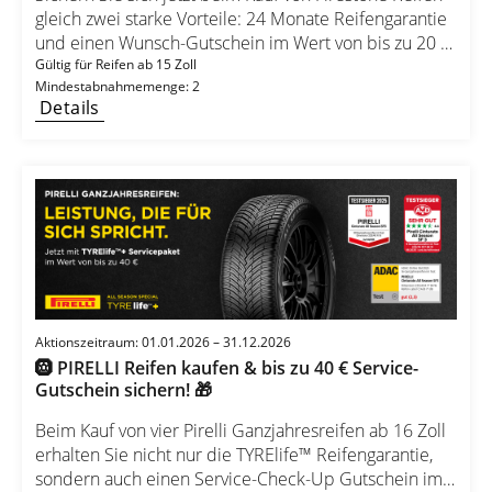
gleich zwei starke Vorteile: 24 Monate Reifengarantie
und einen Wunsch-Gutschein im Wert von bis zu 20 €.
So einfach geht’s: 1️⃣ Kaufen & montieren lassen
Gültig für Reifen ab 15 Zoll
Mindestabnahmemenge: 2
Kaufen Sie mindestens 2 Firestone Reifen ab 15 Zoll
Details
für Pkw, SUV oder Transporter und lassen Sie diese
fachgerecht montieren. 2️⃣ Registrieren Registrieren
Sie sich innerhalb von 14 Tagen nach dem Kauf unter:
promotion.firestone.eu/vorteilsaktion und laden Sie
Ihren Kaufbeleg hoch. 3️⃣ Vorteile sichern Sie erhalten
Ihre 24 Monate Reifengarantie per E-Mail sowie Ihren
Wunsch-Gutschein im Wert von bis zu 20 €.
Aktionszeitraum: 01.01.2026 – 31.12.2026
🛞 PIRELLI Reifen kaufen & bis zu 40 € Service-
Gutschein sichern! 🎁
Beim Kauf von vier Pirelli Ganzjahresreifen ab 16 Zoll
erhalten Sie nicht nur die TYRElife™ Reifengarantie,
sondern auch einen Service-Check-Up Gutschein im