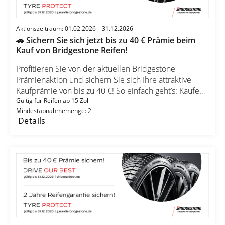
Aktionszeitraum: 01.02.2026 – 31.12.2026
🚗 Sichern Sie sich jetzt bis zu 40 € Prämie beim
Kauf von Bridgestone Reifen!
Profitieren Sie von der aktuellen Bridgestone
Prämienaktion und sichern Sie sich Ihre attraktive
Kaufprämie von bis zu 40 €! So einfach geht’s: Kaufen
Sie mindestens 2 Bridgestone Reifen ab 15 Zoll im
Gültig für Reifen ab 15 Zoll
Mindestabnahmemenge: 2
teilnehmenden Handel. Registrieren Sie Ihren Kauf
Details
nachträglich online. Wählen Sie Ihre Wunschprämie
und erhalten Sie bis zu 40 € zurück! 💰 Ihre
Prämienübersicht: Reifen ab 15 Zoll 4 Bridgestone
DRIVE OUR BEST Reifen = 20 € Prämie 2 Bridgestone
DRIVE OUR BEST Reifen = 10 € Prämie Reifen ab 18
Zoll 4 Bridgestone DRIVE OUR BEST Reifen = 40 €
Prämie 2 Bridgestone DRIVE OUR BEST Reifen = 20 €
Prämie