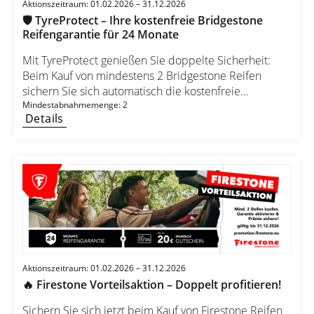
Aktionszeitraum: 01.02.2026 – 31.12.2026
🛡️ TyreProtect – Ihre kostenfreie Bridgestone
Reifengarantie für 24 Monate
Mit TyreProtect genießen Sie doppelte Sicherheit:
Beim Kauf von mindestens 2 Bridgestone Reifen
sichern Sie sich automatisch die kostenfreie
Reifengarantie für 24 Monate. Ihre Vorteile auf einen
Mindestabnahmemenge: 2
Details
Blick: ✔ 24 Monate Reifengarantie ohne Zusatzkosten
✔ Gültig für Pkw- und SUV/4x4-Reifen in allen Größen
✔ Gültig für Transporter-Reifen in allen Größen ✔
Exklusiv bei teilnehmenden Händlern
Aktionszeitraum: 01.02.2026 – 31.12.2026
🔥 Firestone Vorteilsaktion – Doppelt profitieren!
Sichern Sie sich jetzt beim Kauf von Firestone Reifen