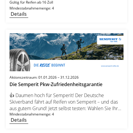
Wert von bis zu 40 € 🛠️💳 – wahlweise für Inspektion,
Gültig für Reifen ab 16 Zoll
Mindestabnahmemenge: 4
Ölwechsel oder Reifenservice. Sichern Sie sich Ihre
Details
Reifen 🛞 und gleichzeitig ein Rundum-sorglos-Paket
für Ihr Auto! 🎉
Aktionszeitraum: 01.01.2026 – 31.12.2026
Die Semperit Pkw-Zufriedenheitsgarantie
👍 Daumen hoch für Semperit! Der Deutsche
Skiverband fährt auf Reifen von Semperit – und das
aus gutem Grund! Jetzt selbst testen: Wählen Sie Ihren
Semperit-Reifensatz und fahren Sie 14 Tage völlig
Mindestabnahmemenge: 4
Details
risikofrei. 🚗💨 ✅ Nicht zufrieden? Wir erstatten
Kaufpreis + Montagekosten zurück – ohne Wenn und