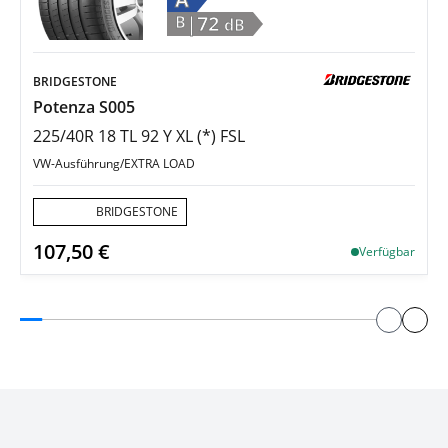
|72
B
dB
BRIDGESTONE
Potenza S005
225/40R 18 TL 92 Y XL (*) FSL
VW-Ausführung/EXTRA LOAD
Aktion:
BRIDGESTONE
107,50 €
Verfügbar