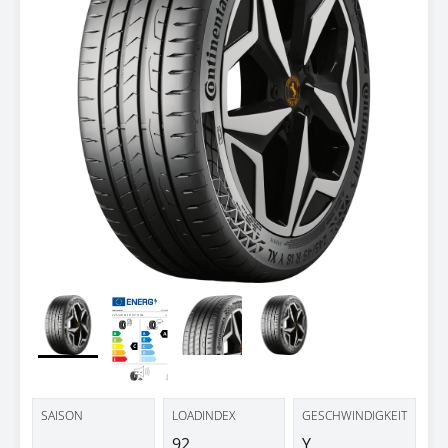
SAISON
LOADINDEX
GESCHWINDIGKEIT
92
Y