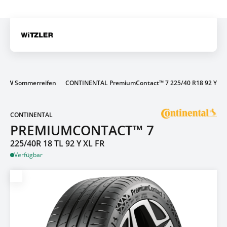
Gratis Versand ab dem 2. Reifen direkt zum Partner
Artik
PKW Sommerreifen
CONTINENTAL PremiumContact™ 7 225/40 R18 92 Y
CONTINENTAL
PREMIUMCONTACT™ 7
225/40R 18 TL 92 Y XL FR
Verfügbar