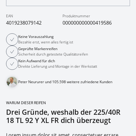
EAN
Produktnummer
4019238079142
000000000000419586
Keine Vorauszahlung
Bezahle erst, wenn alles fertig ist
Geprüfte Markenreifen
Sicherheit durch getestete Qualitätsreifen
Kein Aufwand für dich
Direkte Lieferung und Montage in der Werkstatt
Peter Neururer und 105.598 weitere zufriedene Kunden
WARUM DIESER REIFEN
Drei Gründe, weshalb der 225/40R
18 TL 92 Y XL FR dich überzeugt
Lorem ipsum dolor sit amet, consectetuer errare